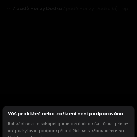
7 pádů Honzy Dědka
7 pádů Honzy Dědka (3) - upoutávka
Váš prohlížeč nebo zařízení není podporováno
Bohužel nejsme schopni garantovat plnou funkčnost prima+
ani poskytovat podporu při potížích se službou prima+ na
Nepodařilo se inicializovat přehrávač