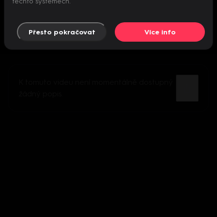
těchto systémech.
Přesto pokračovat
Více info
K tomuto videu není momentálně dostupný
žádný popis.