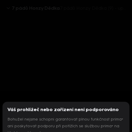
7 pádů Honzy Dědka
7 pádů Honzy Dědka (9) - upoutávka
Váš prohlížeč nebo zařízení není podporováno
Bohužel nejsme schopni garantovat plnou funkčnost prima+
ani poskytovat podporu při potížích se službou prima+ na
Nepodařilo se inicializovat přehrávač