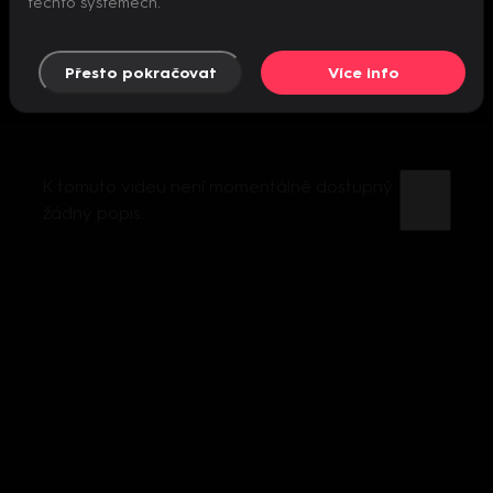
těchto systémech.
Přesto pokračovat
Více info
K tomuto videu není momentálně dostupný
žádný popis.