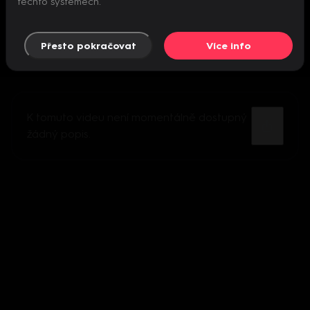
těchto systémech.
Přesto pokračovat
Více info
K tomuto videu není momentálně dostupný
žádný popis.