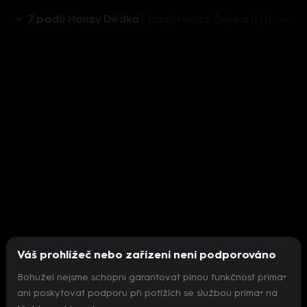
7 pádů Honzy Dědka
7 pádů Honzy Dědka II (1) - upoutávka
Váš prohlížeč nebo zařízení není podporováno
Bohužel nejsme schopni garantovat plnou funkčnost prima+
ani poskytovat podporu při potížích se službou prima+ na
Nepodařilo se inicializovat přehrávač