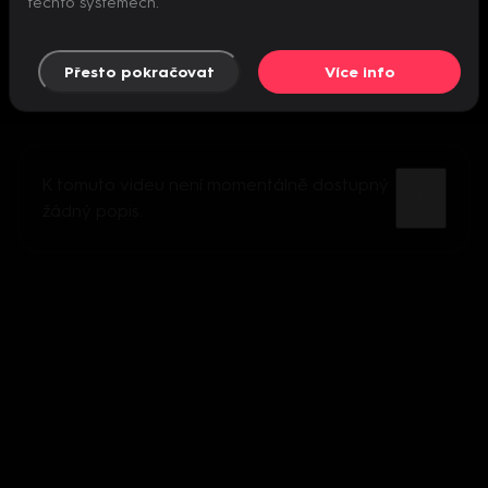
těchto systémech.
Přesto pokračovat
Více info
K tomuto videu není momentálně dostupný
žádný popis.