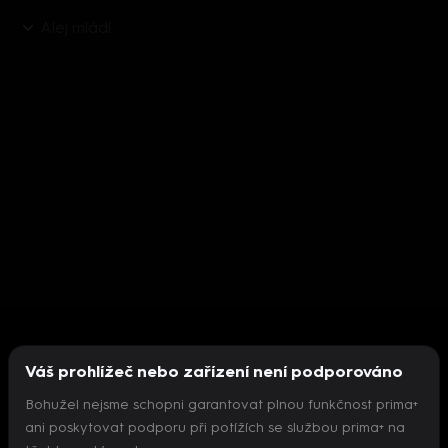
Alej mládí
Váš prohlížeč nebo zařízení není podporováno
Bohužel nejsme schopni garantovat plnou funkčnost prima+
ani poskytovat podporu při potížích se službou prima+ na
Nepodařilo se inicializovat přehrávač