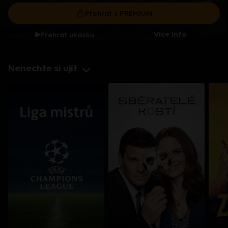
dcerou… Americko-kanadský kriminální seriál (2024). Hrají K.
Přehrát s PREMIUM
Kreuková, R. Sutherland, A. Douglas, M. Loweová, S.
Spracklinová a další
Více info
Přehrát ukázku
Nenechte si ujít