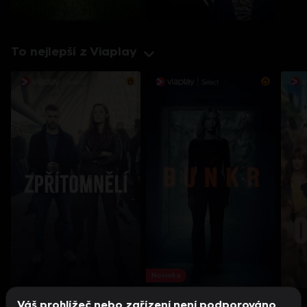
To nejlepší z Viaplay
Novinka
Váš prohlížeč nebo zařízení není podporováno