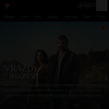
App
Seriály
Filmy
Děti
Zprávy
Novinky
Živě
TV pro
prima+
Detektiv Karl Alberg přijíždí do přímořského městečka Gibsons,
aby zde převzal vedení místní policie a začal nový život po
bolestivém rozvodu. Společně se svým týmem odhaluje temná
tajemství, která narušují poklidnou atmosféru komunity a
8 epizod
současně se snaží zvládnout komplikovaný vztah s dospívající