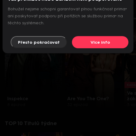
Seriály a pořady přímo pro vás
Bohužel nejsme schopni garantovat plnou funkčnost prima+
ani poskytovat podporu při potížích se službou prima+ na
těchto systémech.
Přesto pokračovat
Více info
Každo
Ve 
Inspekce
Are You The One?
zák
8 epizod
32 epizod
3 e
TOP 10 Titulů týdne