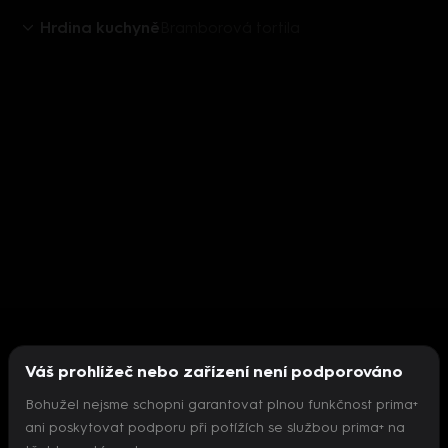
Hrdina kuchyně
Bramborová tortila
Váš prohlížeč nebo zařízení není podporováno
Bohužel nejsme schopni garantovat plnou funkčnost prima+
ani poskytovat podporu při potížích se službou prima+ na
Nepodařilo se inicializovat přehrávač