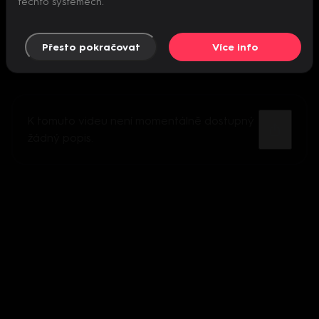
těchto systémech.
Přesto pokračovat
Více info
K tomuto videu není momentálně dostupný
žádný popis.