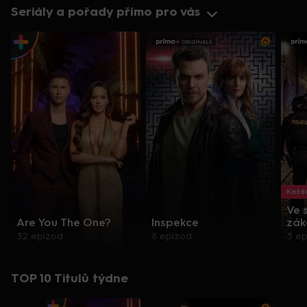
Seriály a pořady přímo pro vás
Každo
Ve 
Are You The One?
Inspekce
zák
32 epizod
8 epizod
3 e
TOP 10 Titulů týdne