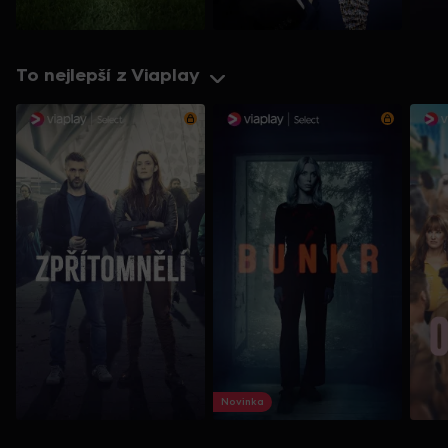
To nejlepší z Viaplay
Novinka