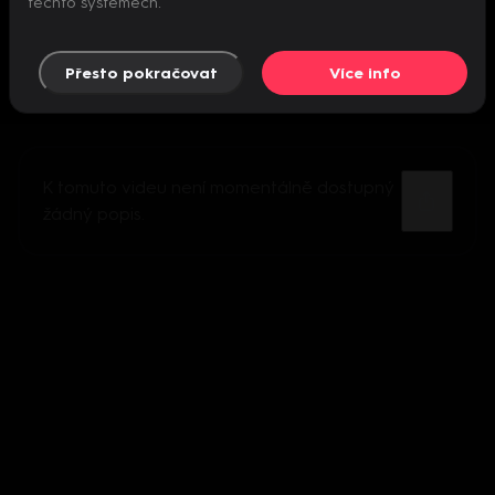
těchto systémech.
Přesto pokračovat
Více info
K tomuto videu není momentálně dostupný
žádný popis.