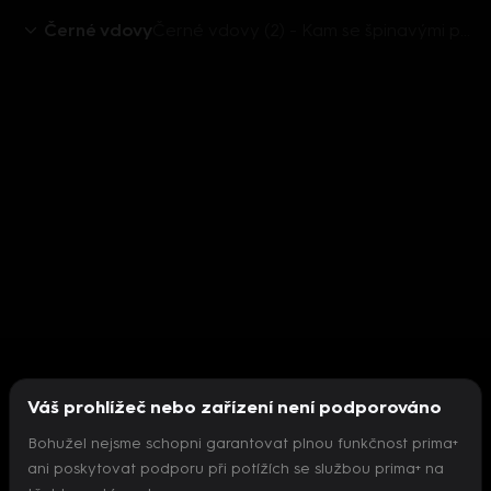
Černé vdovy
Černé vdovy (2) - Kam se špinavými penězi? Vyprat!
Váš prohlížeč nebo zařízení není podporováno
Bohužel nejsme schopni garantovat plnou funkčnost prima+
ani poskytovat podporu při potížích se službou prima+ na
Nepodařilo se inicializovat přehrávač