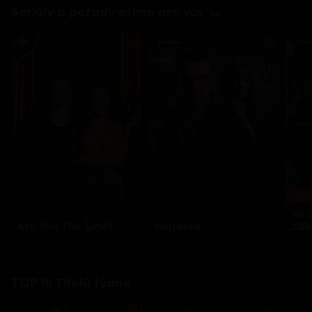
Seriály a pořady přímo pro vás
Každo
Ve 
Are You The One?
Inspekce
zák
32 epizod
8 epizod
3 e
TOP 10 Titulů týdne