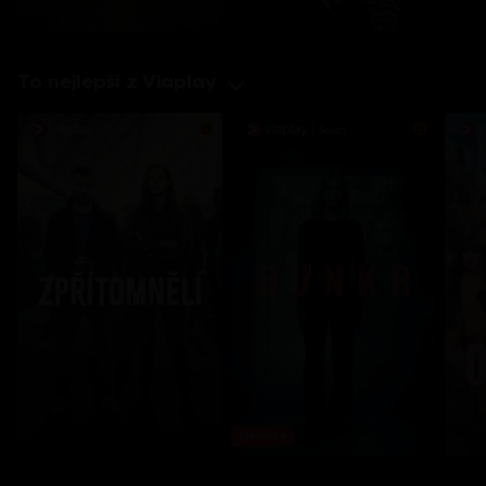
To nejlepší z Viaplay
Novinka