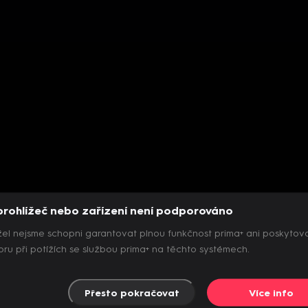
prohlížeč nebo zařízení není podporováno
el nejsme schopni garantovat plnou funkčnost prima+ ani poskytov
ru při potížích se službou prima+ na těchto systémech.
Přesto pokračovat
Více info