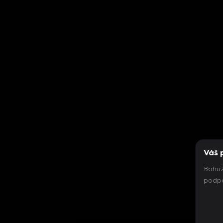
Váš 
Bohuž
podpo