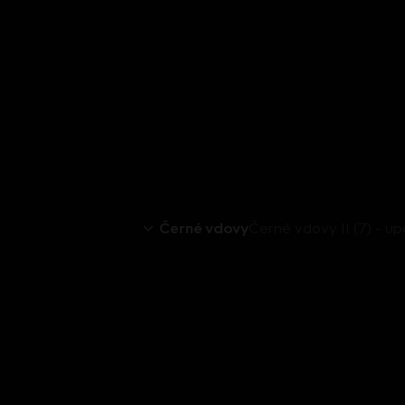
Černé vdovy
Černé vdovy II (7) - u