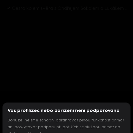
Cesta kolem světa s Ondřejem Sokolem a Lukášem Pavláskem (1) - upoutávka
Váš prohlížeč nebo zařízení není podporováno
Bohužel nejsme schopni garantovat plnou funkčnost prima+
ani poskytovat podporu při potížích se službou prima+ na
Nepodařilo se inicializovat přehrávač