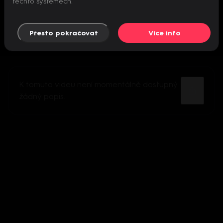
těchto systémech.
Přesto pokračovat
Více info
K tomuto videu není momentálně dostupný
žádný popis.