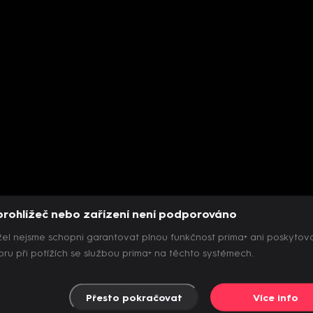
prohlížeč nebo zařízení není podporováno
el nejsme schopni garantovat plnou funkčnost prima+ ani poskytov
ru při potížích se službou prima+ na těchto systémech.
Přesto pokračovat
Více info