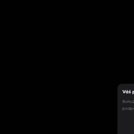
Váš 
Bohuž
podpo