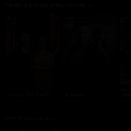
Seriály a pořady přímo pro vás
Každo
Ve 
Are You The One?
Inspekce
zák
32 epizod
8 epizod
3 e
TOP 10 Titulů týdne