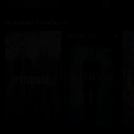
To nejlepší z Viaplay