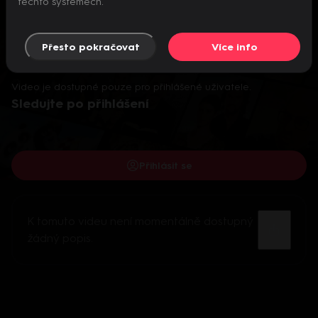
těchto systémech.
Přesto pokračovat
Více info
Video je dostupné pouze pro přihlášené uživatele.
Sledujte po přihlášení
Přihlásit se
K tomuto videu není momentálně dostupný
žádný popis.