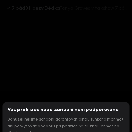
7 pádů Honzy Dědka
Tonya Graves v talkshow 7 pádů Honzy Dědka
Váš prohlížeč nebo zařízení není podporováno
Bohužel nejsme schopni garantovat plnou funkčnost prima+
ani poskytovat podporu při potížích se službou prima+ na