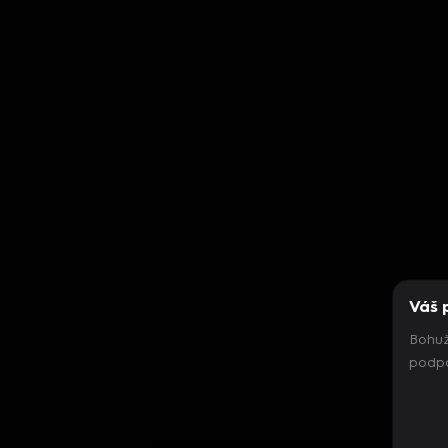
Váš 
Bohuž
podpo