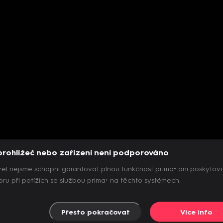
prohlížeč nebo zařízení není podporováno
el nejsme schopni garantovat plnou funkčnost prima+ ani poskytov
ru při potížích se službou prima+ na těchto systémech.
Přesto pokračovat
Více info