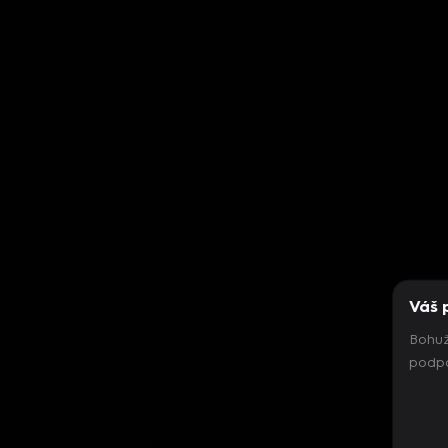
Váš 
Bohuž
podpo