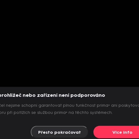
prohlížeč nebo zařízení není podporováno
el nejsme schopni garantovat plnou funkčnost prima+ ani poskytov
ru při potížích se službou prima+ na těchto systémech.
Přesto pokračovat
Více info