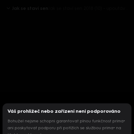
Jak se staví sen
Jak se staví sen 2018 (10) - upoutávka
Váš prohlížeč nebo zařízení není podporováno
Bohužel nejsme schopni garantovat plnou funkčnost prima+
ani poskytovat podporu při potížích se službou prima+ na
Nepodařilo se inicializovat přehrávač