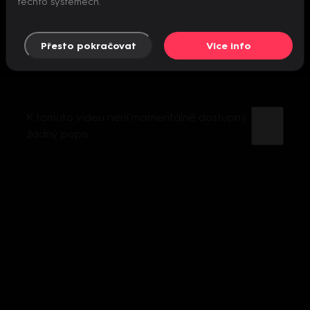
těchto systémech.
Přesto pokračovat
Více info
K tomuto videu není momentálně dostupný
žádný popis.