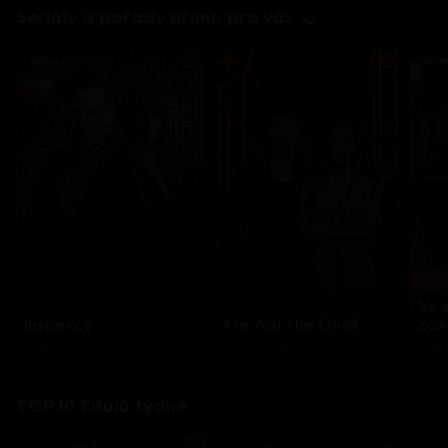
Seriály a pořady přímo pro vás
Každo
Ve 
Inspekce
Are You The One?
zák
8 epizod
32 epizod
3 e
TOP 10 Titulů týdne