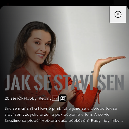
App
Seriály
Filmy
Děti
Zprávy
Novinky
Živě
TV pro
prima+
Jak se staví sen
20 sérií
ČR
Hobby
,
Reality
PP
Detektiv Karl Alberg přijíždí do přímořského městečka Gibsons,
aby zde převzal vedení místní policie a začal nový život po
Sny se mají snít a hlavně plnit. Toho jsme se v pořadu Jak se
bolestivém rozvodu. Společně se svým týmem odhaluje temná
staví sen vždycky drželi a pokračujeme v tom. A co víc.
tajemství, která narušují poklidnou atmosféru komunity a
Snažíme se předčít veškerá vaše očekávání. Rady, tipy, triky a
8 epizod
současně se snaží zvládnout komplikovaný vztah s dospívající
k tomu design! K předem vybrané rodině přijíždí moderátor