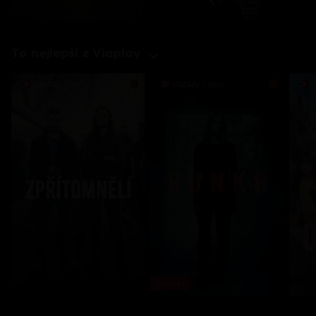
To nejlepší z Viaplay
Novinka