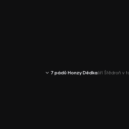
7 pádů Honzy Dědka
Jiří Štědroň v