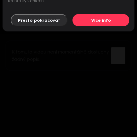
těchto systémech.
Přesto pokračovat
Více info
K tomuto videu není momentálně dostupný
žádný popis.