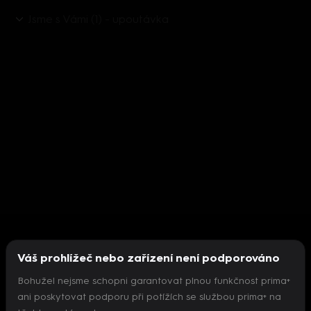
Jsme s Vámi (1) - upoutávka
Váš prohlížeč nebo zařízení není podporováno
Bohužel nejsme schopni garantovat plnou funkčnost prima+
ani poskytovat podporu při potížích se službou prima+ na
Nepodařilo se inicializovat přehrávač