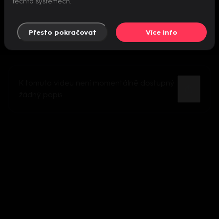
těchto systémech.
Přesto pokračovat
Více info
K tomuto videu není momentálně dostupný
žádný popis.