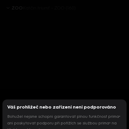
ZOO
Katčin triumf – ZOO (160)
Váš prohlížeč nebo zařízení není podporováno
Bohužel nejsme schopni garantovat plnou funkčnost prima+
ani poskytovat podporu při potížích se službou prima+ na
Nepodařilo se inicializovat přehrávač