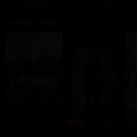
To nejlepší z Viaplay
Novinka