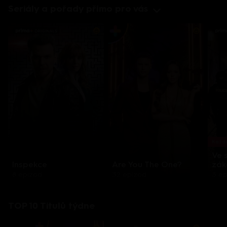
Seriály a pořady přímo pro vás
Každo
Ve 
Inspekce
Are You The One?
zák
8 epizod
32 epizod
3 e
TOP 10 Titulů týdne