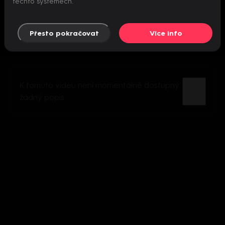
těchto systémech.
Přesto pokračovat
Více info
K tomuto videu není momentálně dostupný
žádný popis.