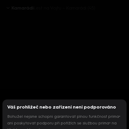
Kamarádi
Lest na Vojtu – Kamarádi (45)
Váš prohlížeč nebo zařízení není podporováno
Bohužel nejsme schopni garantovat plnou funkčnost prima+
ani poskytovat podporu při potížích se službou prima+ na
Nepodařilo se inicializovat přehrávač