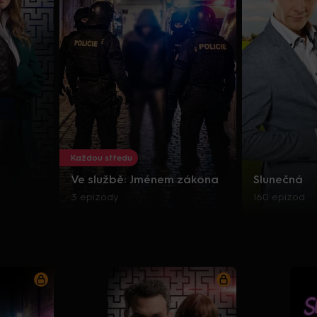
Každou středu
Ve službě: Jménem zákona
Slunečná
3 epizody
160 epizod