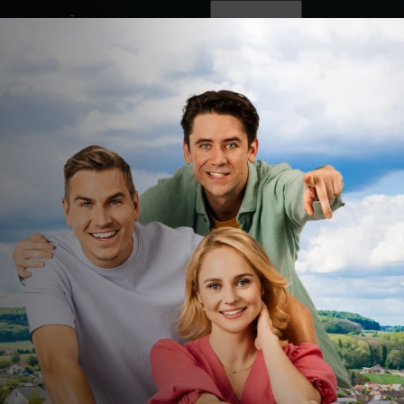
ovinky
Živě
TV program
Operátoři