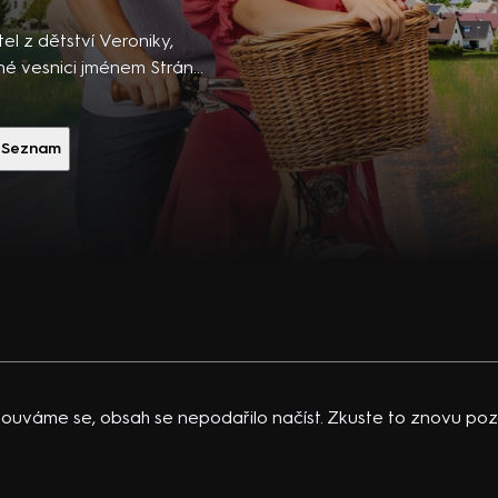
ibsons,
 po
tel z dětství Veroniky,
 temná
bné vesnici jménem Stráně.
é životy, přátelství jim
vající
ce, kterou se rozhodli
 K.
D. Gránský, J. Komínek, P.
Seznam
acklinová
, R. Řandová, I. Korolová,
ouváme se, obsah se nepodařilo načíst. Zkuste to znovu pozd