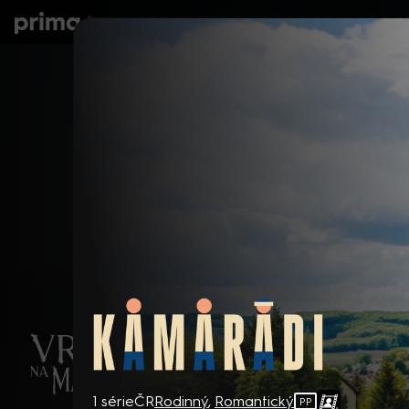
prima+
Seriály
Filmy
Děti
Zprávy
N
Kamarádi
1 série
ČR
Rodinný
,
Romantický
PP