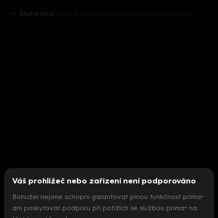
Slunečná
Lucie Benešová se loučí se Slunečnou
Váš prohlížeč nebo zařízení není podporováno
Bohužel nejsme schopni garantovat plnou funkčnost prima+
ani poskytovat podporu při potížích se službou prima+ na
Nepodařilo se inicializovat přehrávač