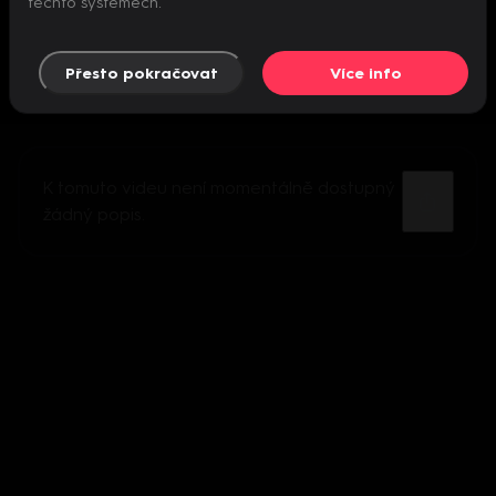
těchto systémech.
Přesto pokračovat
Více info
K tomuto videu není momentálně dostupný
žádný popis.