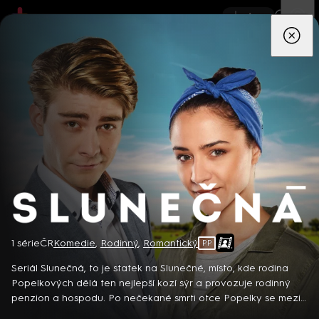
App
Seriály
Filmy
Děti
Zprávy
Novinky
Živě
TV pro
prima+
Slunečná
1 série
ČR
Komedie
,
Rodinný
,
Romantický
PP
Detektiv Karl Alberg přijíždí do přímořského městečka Gibsons,
aby zde převzal vedení místní policie a začal nový život po
Seriál Slunečná, to je statek na Slunečné, místo, kde rodina
bolestivém rozvodu. Společně se svým týmem odhaluje temná
Popelkových dělá ten nejlepší kozí sýr a provozuje rodinný
tajemství, která narušují poklidnou atmosféru komunity a
penzion a hospodu. Po nečekané smrti otce Popelky se mezi
8 epizod
současně se snaží zvládnout komplikovaný vztah s dospívající
sestrami Týnou a Sylvou rozhoří boj o rodinné dědictví. Navíc