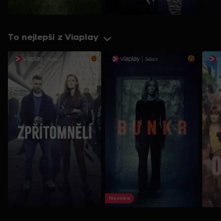
pak dojí mléko s jedinečnou chutí. Na statku se vyrábějí sýry,
které mají delikátní chuť, a proto jsou oblíbené i za hranicí
kraje. Do toho na statku stojí studna se „zázračnou“ vodou.
Pomocí vody hospodyně Alžběta pomáhá ženám otěhotnět.
To nejlepší z Viaplay
Všichni v okolí si myslí, že to jsou jen Alžbětiny čáry, vše se
změní v okamžiku, kdy se udělají rozbory. Ukáže se, že voda
má opravdu složení, které může léčit poruchy plodnosti, a je
jasné, že se objeví chytráci, kteří by vodu chtěli zpeněžit. Do
malého penzionu, který je součástí statku, jezdí různí hosté.
Rodiny, milenci, záletníci, teambuldingové party. Všechny tyto
příběhy seriál Slunečná sleduje.
Novinka