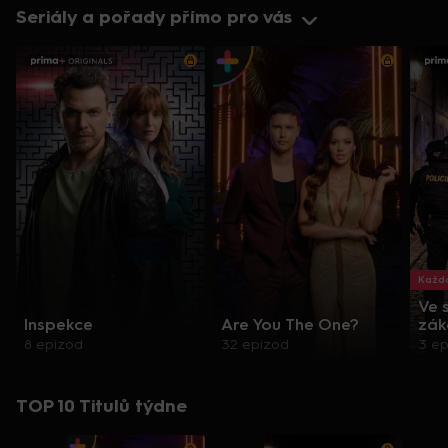
Seriály a pořady přímo pro vás
Každo
Ve 
Inspekce
Are You The One?
zák
8 epizod
32 epizod
3 e
TOP 10 Titulů týdne