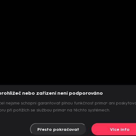
prohlížeč nebo zařízení není podporováno
el nejsme schopni garantovat plnou funkčnost prima+ ani poskytov
ru při potížích se službou prima+ na těchto systémech.
Přesto pokračovat
Více info