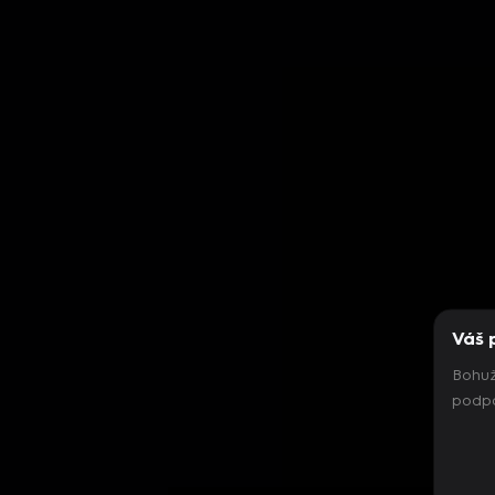
Váš 
Bohuž
podpo