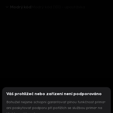
Modrý kód
Modrý kód (101) - upoutávka
Váš prohlížeč nebo zařízení není podporováno
Bohužel nejsme schopni garantovat plnou funkčnost prima+
ani poskytovat podporu při potížích se službou prima+ na
Nepodařilo se inicializovat přehrávač