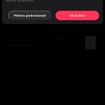
těchto systémech.
Přesto pokračovat
Více info
K tomuto videu není momentálně dostupný
žádný popis.