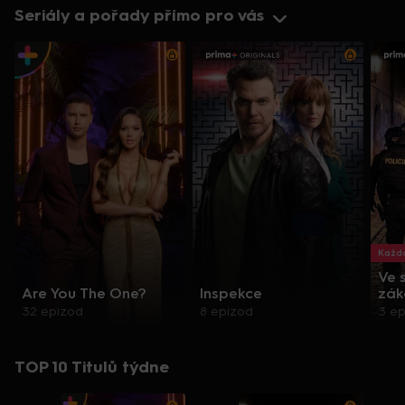
Seriály a pořady přímo pro vás
Každo
Ve 
Are You The One?
Inspekce
zák
32 epizod
8 epizod
3 e
TOP 10 Titulů týdne