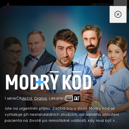
App
Seriály
Filmy
Děti
Zprávy
Novinky
Živě
TV pro
prima+
Modrý kód
1 série
ČR
Akční
,
Drama
,
Lékařský
PP
Detektiv Karl Alberg přijíždí do přímořského městečka Gibsons,
aby zde převzal vedení místní policie a začal nový život po
Jste na urgentním příjmu. Začíná boj o život. Modrý kód se
bolestivém rozvodu. Společně se svým týmem odhaluje temná
vyhlašuje při nestandardních situacích, od náhlého ohrožení
tajemství, která narušují poklidnou atmosféru komunity a
pacienta na životě po mimořádné události, kdy musí být v
8 epizod
současně se snaží zvládnout komplikovaný vztah s dospívající
pohotovosti celé oddělení a všechny složky záchranného