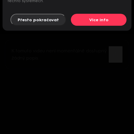
těchto systémech.
Přesto pokračovat
Více info
K tomuto videu není momentálně dostupný
žádný popis.