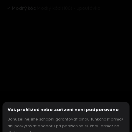
Modrý kód
Modrý kód (106) - upoutávka
Váš prohlížeč nebo zařízení není podporováno
Bohužel nejsme schopni garantovat plnou funkčnost prima+
ani poskytovat podporu při potížích se službou prima+ na
Nepodařilo se inicializovat přehrávač