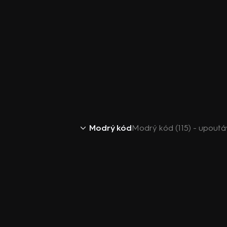
Modrý kód
Modrý kód (115) - upout