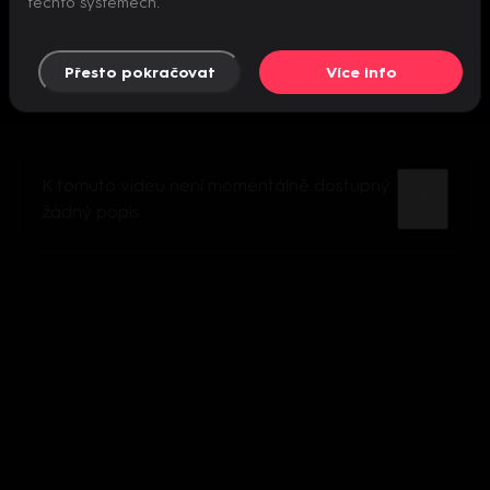
těchto systémech.
Přesto pokračovat
Více info
K tomuto videu není momentálně dostupný
žádný popis.