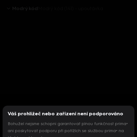
Modrý kód
Modrý kód (141) - upoutávka
Váš prohlížeč nebo zařízení není podporováno
Bohužel nejsme schopni garantovat plnou funkčnost prima+
ani poskytovat podporu při potížích se službou prima+ na
Nepodařilo se inicializovat přehrávač