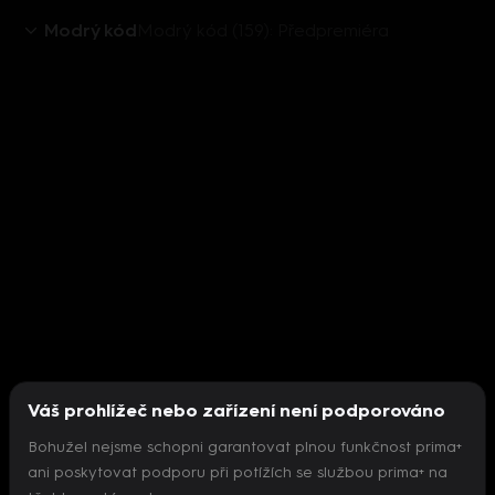
Modrý kód
Modrý kód (159): Předpremiéra
Váš prohlížeč nebo zařízení není podporováno
Bohužel nejsme schopni garantovat plnou funkčnost prima+
ani poskytovat podporu při potížích se službou prima+ na
Nepodařilo se inicializovat přehrávač