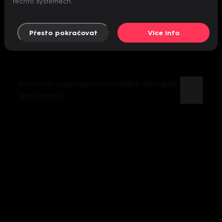
těchto systémech.
Přesto pokračovat
Více info
K tomuto videu není momentálně dostupný
žádný popis.