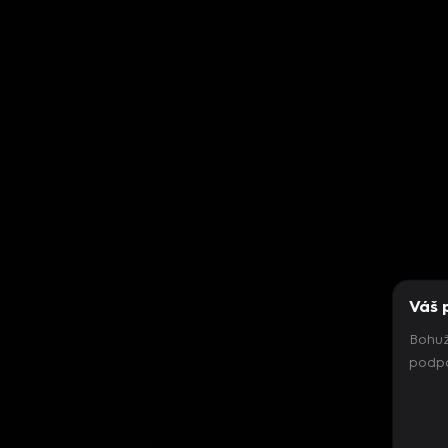
Váš 
Bohuž
podpo