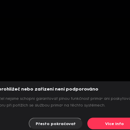
prohlížeč nebo zařízení není podporováno
el nejsme schopni garantovat plnou funkčnost prima+ ani poskytov
ru při potížích se službou prima+ na těchto systémech.
Přesto pokračovat
Více info