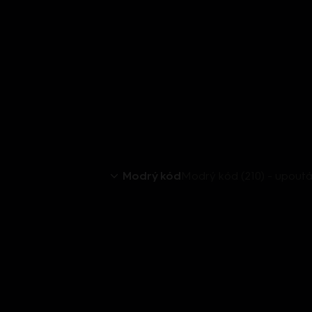
Modrý kód
Modrý kód (210) - upout