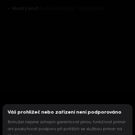
Modrý kód
Modrý kód (263) - upoutávka
Váš prohlížeč nebo zařízení není podporováno
Bohužel nejsme schopni garantovat plnou funkčnost prima+
ani poskytovat podporu při potížích se službou prima+ na
Nepodařilo se inicializovat přehrávač