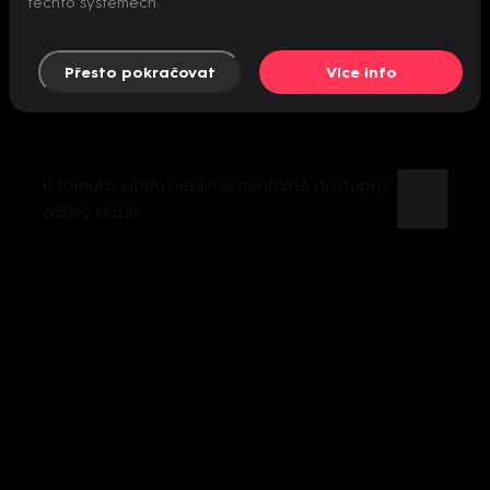
těchto systémech.
Přesto pokračovat
Více info
K tomuto videu není momentálně dostupný
žádný popis.