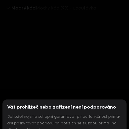
Modrý kód
Modrý kód (99) - upoutávka
Váš prohlížeč nebo zařízení není podporováno
Bohužel nejsme schopni garantovat plnou funkčnost prima+
ani poskytovat podporu při potížích se službou prima+ na
Nepodařilo se inicializovat přehrávač