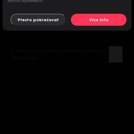
těchto systémech.
Přesto pokračovat
Více info
K tomuto videu není momentálně dostupný
žádný popis.