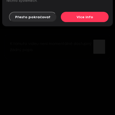
těchto systémech.
Přesto pokračovat
Více info
K tomuto videu není momentálně dostupný
žádný popis.