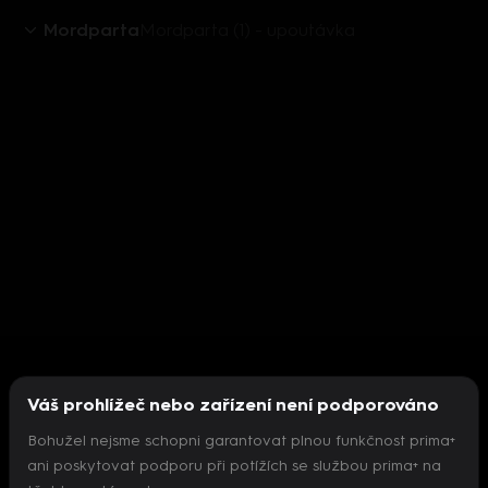
Mordparta
Mordparta (1) - upoutávka
Váš prohlížeč nebo zařízení není podporováno
Bohužel nejsme schopni garantovat plnou funkčnost prima+
ani poskytovat podporu při potížích se službou prima+ na
Nepodařilo se inicializovat přehrávač