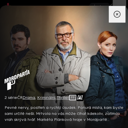
App
Seriály
Filmy
Děti
Zprávy
Novinky
Živě
TV pro
prima+
Mordparta
2 série
ČR
Drama
,
Kriminální
,
Thriller
PP
Detektiv Karl Alberg přijíždí do přímořského městečka Gibsons,
aby zde převzal vedení místní policie a začal nový život po
Pevné nervy, postřeh a rychlý úsudek. Ponurá místa, kam byste
bolestivém rozvodu. Společně se svým týmem odhaluje temná
sami určitě nešli. Mrtvola na vás může číhat kdekoliv, zatímco
tajemství, která narušují poklidnou atmosféru komunity a
vrah skrývá tvář. Markéta Plánková hraje v Mordpartě
8 epizod
současně se snaží zvládnout komplikovaný vztah s dospívající
bývalou právničku, která přesedlala do světa vražd a temnoty.