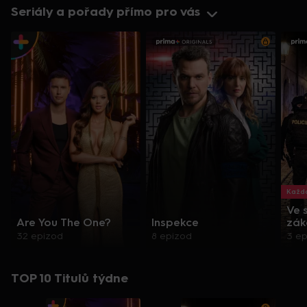
Seriály a pořady přímo pro vás
Každo
Ve 
Are You The One?
Inspekce
zák
32 epizod
8 epizod
3 e
TOP 10 Titulů týdne