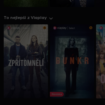
To nejlepší z Viaplay
Novinka