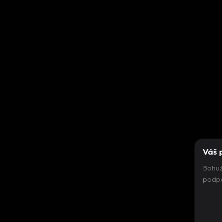
Váš 
Bohuž
podpo