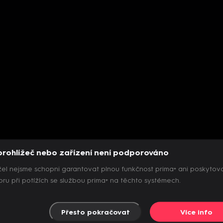
prohlížeč nebo zařízení není podporováno
el nejsme schopni garantovat plnou funkčnost prima+ ani poskytov
ru při potížích se službou prima+ na těchto systémech.
Přesto pokračovat
Více info