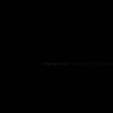
Mordparta
Mordparta II (1) (všeobjí