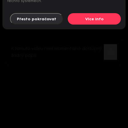
těchto systémech.
Přesto pokračovat
Více info
K tomuto videu není momentálně dostupný
žádný popis.