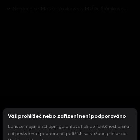
Nemocnice Motol – rozhovor s MUDr. Šrámkovou
Váš prohlížeč nebo zařízení není podporováno
Bohužel nejsme schopni garantovat plnou funkčnost prima+
ani poskytovat podporu při potížích se službou prima+ na
Nepodařilo se inicializovat přehrávač