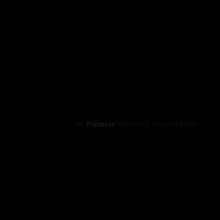
Pálava
Pálava (1) - upoutávka