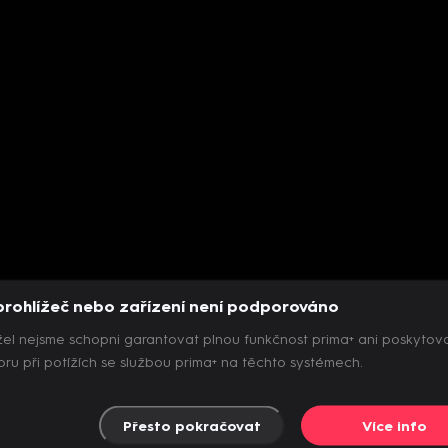
prohlížeč nebo zařízení není podporováno
el nejsme schopni garantovat plnou funkčnost prima+ ani poskytov
ru při potížích se službou prima+ na těchto systémech.
Přesto pokračovat
Více info