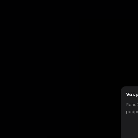
Váš 
Bohuž
podpo