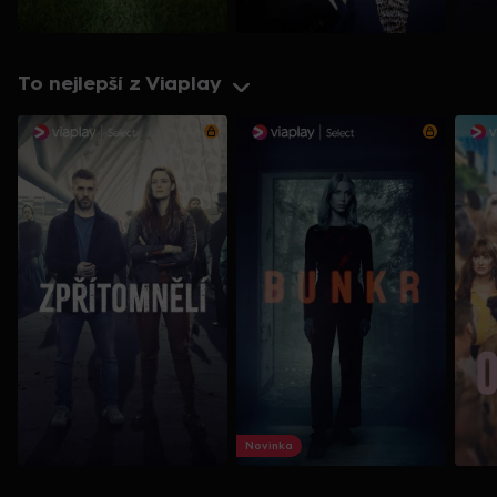
To nejlepší z Viaplay
Novinka