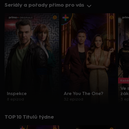
Seriály a pořady přímo pro vás
Každo
Ve 
Inspekce
Are You The One?
zák
8 epizod
32 epizod
3 e
TOP 10 Titulů týdne