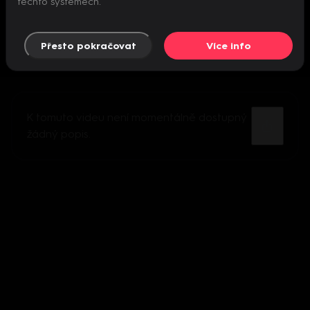
těchto systémech.
Přesto pokračovat
Více info
K tomuto videu není momentálně dostupný
žádný popis.