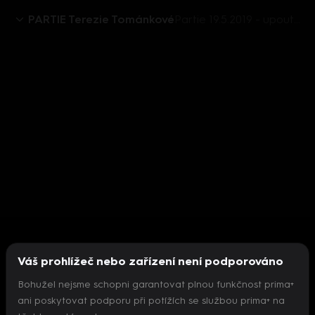
PARTIE Terezie Tománkové
Partie 19.5.2019 - upoutávka
Váš prohlížeč nebo zařízení není podporováno
Bohužel nejsme schopni garantovat plnou funkčnost prima+
ani poskytovat podporu při potížích se službou prima+ na
Nepodařilo se inicializovat přehrávač