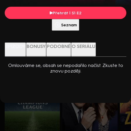
dcerou… Americko-kanadský kriminální seriál (2024). Hrají K.
Přehrát s PREMIUM
Kreuková, R. Sutherland, A. Douglas, M. Loweová, S.
Přehrát | S1 E2
Spracklinová a další
Více info
Přehrát ukázku
Seznam
Nenechte si ujít
EPIZODY
BONUSY
PODOBNÉ
O SERIÁLU
Omlouváme se, obsah se nepodařilo načíst. Zkuste to
znovu později.