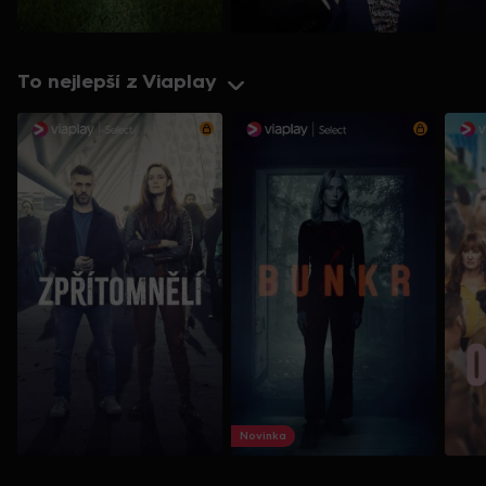
To nejlepší z Viaplay
Novinka