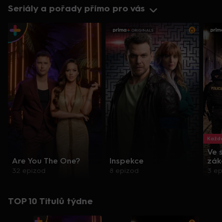
Seriály a pořady přímo pro vás
Každo
Ve 
Are You The One?
Inspekce
zák
32 epizod
8 epizod
3 e
TOP 10 Titulů týdne