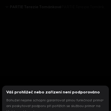
PARTIE Terezie Tománkové
PARTIE Terezie Tománkové 13.6.2021 - upoutávka
Váš prohlížeč nebo zařízení není podporováno
Bohužel nejsme schopni garantovat plnou funkčnost prima+
ani poskytovat podporu při potížích se službou prima+ na
Nepodařilo se inicializovat přehrávač