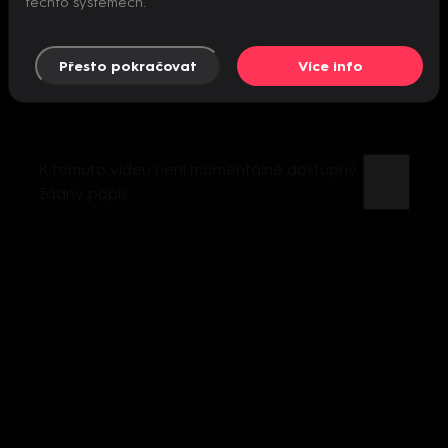
těchto systémech.
Přesto pokračovat
Více info
K tomuto videu není momentálně dostupný
žádný popis.