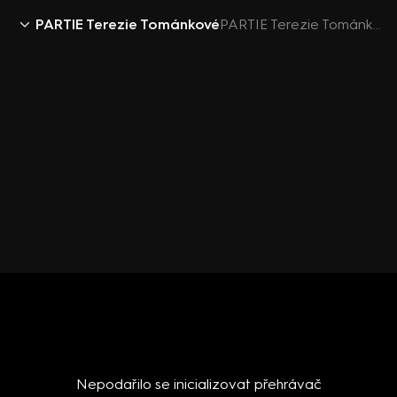
PARTIE Terezie Tománkové
PARTIE Terezie Tománkové 16.8.2020 - upoutávka
Nepodařilo se inicializovat přehrávač