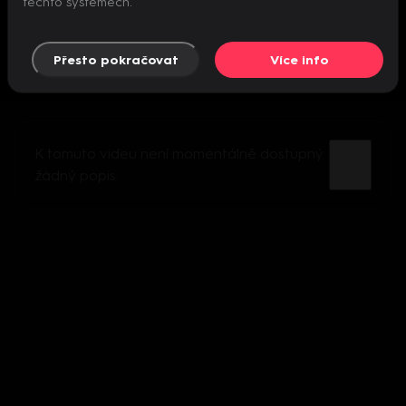
těchto systémech.
Přesto pokračovat
Více info
K tomuto videu není momentálně dostupný
žádný popis.