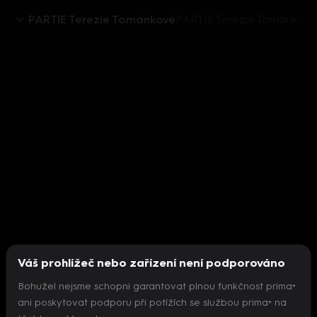
PARTIE Terezie Tománkové
PARTIE Terezie Tománkové 17.1.2021 - upoutávka
Váš prohlížeč nebo zařízení není podporováno
Bohužel nejsme schopni garantovat plnou funkčnost prima+
ani poskytovat podporu při potížích se službou prima+ na
Nepodařilo se inicializovat přehrávač