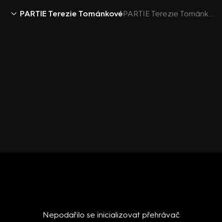
PARTIE Terezie Tománkové
PARTIE Terezie Tománkové 4.9.2022 - upoutávka
Nepodařilo se inicializovat přehrávač