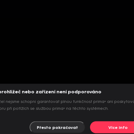
prohlížeč nebo zařízení není podporováno
el nejsme schopni garantovat plnou funkčnost prima+ ani poskytov
ru při potížích se službou prima+ na těchto systémech.
Přesto pokračovat
Více info