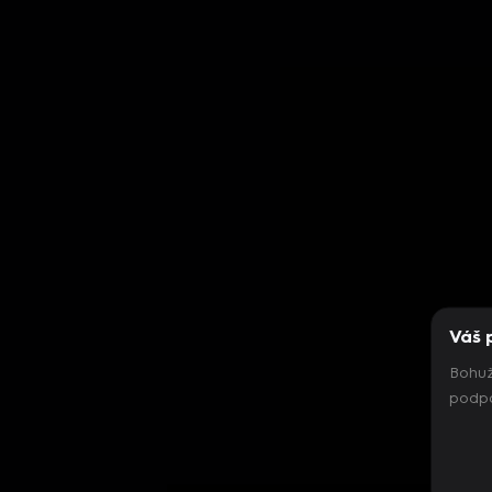
Váš 
Bohuž
podpo