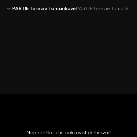
PARTIE Terezie Tománkové
PARTIE Terezie Tománkové (7) - upoutávka
Nepodařilo se inicializovat přehrávač